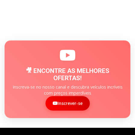
🎥 ENCONTRE AS MELHORES
OFERTAS!
Inscreva-se no nosso canal e descubra veículos incríveis
com preços imperdíveis
Inscrever-se