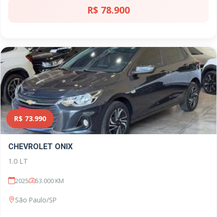
R$ 78.900
R$ 73.990
CHEVROLET ONIX
1.0 LT
2025
53.000 KM
São Paulo/SP