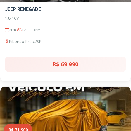
JEEP RENEGADE
1.8 16V
2016
125.000 KM
Ribeirão Preto/SP
R$ 69.990
R$ 71.900